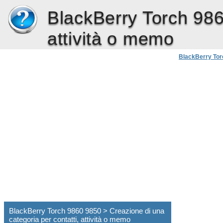
BlackBerry Torch 98
attività o memo
BlackBerry Tor
BlackBerry Torch 9860 9850 > Creazione di una
categoria per contatti, attività o memo