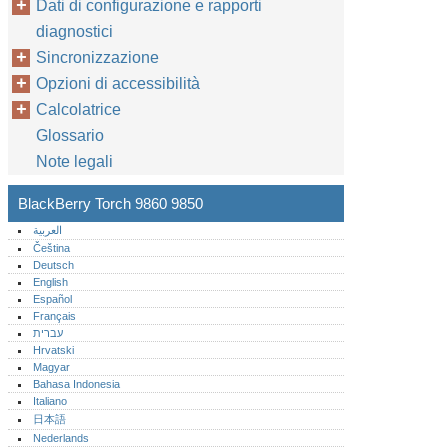
Dati di configurazione e rapporti
diagnostici
Sincronizzazione
Opzioni di accessibilità
Calcolatrice
Glossario
Note legali
BlackBerry Torch 9860 9850
العربية
Čeština
Deutsch
English
Español
Français
עברית
Hrvatski
Magyar
Bahasa Indonesia
Italiano
日本語
Nederlands