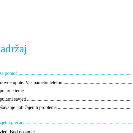
adržaj
 pomoć ..................................................................................................
ovne upute: Vaš pametni telefon .................................................................
larne teme ............................................................................................
larni savjeti ..........................................................................................
šavanje uobičajenih problema ....................................................................
eti i prečaci ...........................................................................................
eti: Brzi postupci ....................................................................................