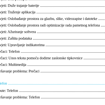
eti: Duže trajanje baterije ........................................................................
eti: Traženje aplikacija ............................................................................
jeti: Oslobađanje prostora za glazbu, slike, videozapise i datoteke ..................
jeti: Oslobađanje prostora radi optimizacije rada pametnog telefona ................
eti: Ažuriranje softvera ............................................................................
eti: Zaštita podataka ...............................................................................
jeti: Upravljanje indikatorima ....................................................................
aci: Telefon ...........................................................................................
čaci: Unos teksta pomoću dodirne zaslonske tipkovnice .................................
aci: Multimedija .....................................................................................
šavanje problema: Prečaci .........................................................................
fon .......................................................................................................
e: Telefon .............................................................................................
šavanje problema: Telefon .........................................................................