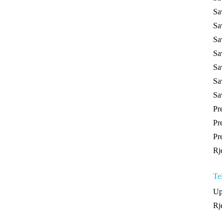
Savj
Savj
Sav
Sav
Savj
Savj
Sav
Preč
Pre
Preč
Rje
Tele
Uput
Rje