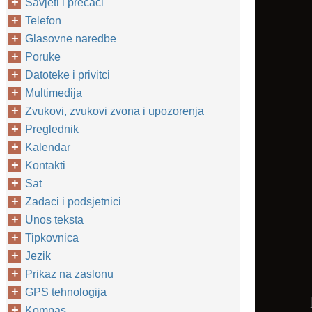
Savjeti i prečaci
Telefon
Glasovne naredbe
Poruke
Datoteke i privitci
Multimedija
Zvukovi, zvukovi zvona i upozorenja
Preglednik
Kalendar
Kontakti
Sat
Zadaci i podsjetnici
Unos teksta
Tipkovnica
Jezik
Prikaz na zaslonu
GPS tehnologija
Kompas