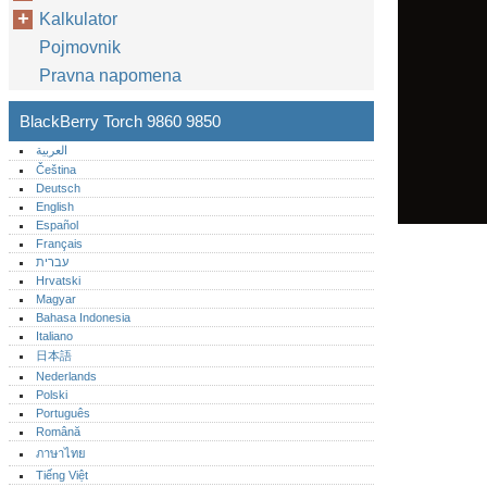
Kalkulator
Pojmovnik
Pravna napomena
BlackBerry Torch 9860 9850
العربية
Čeština
Deutsch
English
Español
Français
עברית
Hrvatski
Magyar
Bahasa Indonesia
Italiano
日本語
Nederlands
Polski
Português‎
Română
ภาษาไทย
Tiếng Việt